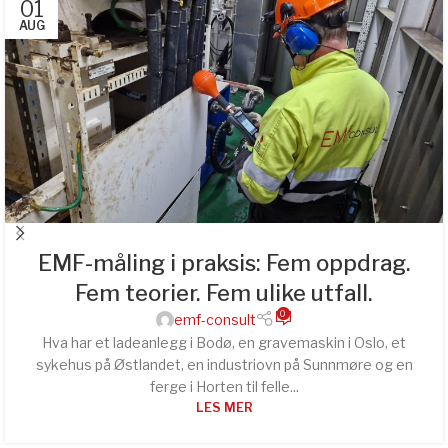
01
AUG
EMF-måling i praksis: Fem oppdrag.
Fem teorier. Fem ulike utfall.
0
emf-consult
Hva har et ladeanlegg i Bodø, en gravemaskin i Oslo, et
sykehus på Østlandet, en industriovn på Sunnmøre og en
ferge i Horten til felle...
LES MER