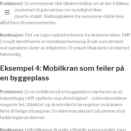
Problemet:
En entreprenør fikk tilbakemelding om at det trådløse
styringssystemet til gulvvarmen i en ny leilighet ikke
kommuniserte stabilt. Radiosignalene fra sensorene nådde ikke
alltid frem til masterenheten.
Konklusjon:
Det var ingen radiointerferens fra eksterne kilder. EMF
Consult identifiserte en installasjonsmessig årsak som dempet
ned signalene i deler av leiligheten. Et enkelt tiltak løste problemet
fullstendig.
Eksempel 4: Mobilkran som feiler på
en byggeplass
Problemet:
En ny mobilkran på en byggeplass i nærheten av et
industribygg i drift oppførte seg uforutsigbart – solenoidventilene
reagerte feil. Utilsiktet og ukontrollerte bevegelser av kranarm
førte til farlige situasjoner. En eldre kran plassert på samme sted
hadde ingen problemer.
Konklusjon:
Feltmålingene lå under offisielle grenseverdier, men