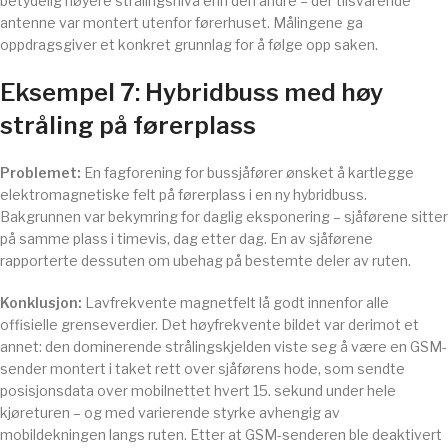
betydelig høyere strålingsnivå enn den andre – der tilsvarende
antenne var montert utenfor førerhuset. Målingene ga
oppdragsgiver et konkret grunnlag for å følge opp saken.
Eksempel 7: Hybridbuss med høy
stråling på førerplass
Problemet:
En fagforening for bussjåfører ønsket å kartlegge
elektromagnetiske felt på førerplass i en ny hybridbuss.
Bakgrunnen var bekymring for daglig eksponering – sjåførene sitter
på samme plass i timevis, dag etter dag. En av sjåførene
rapporterte dessuten om ubehag på bestemte deler av ruten.
Konklusjon:
Lavfrekvente magnetfelt lå godt innenfor alle
offisielle grenseverdier. Det høyfrekvente bildet var derimot et
annet: den dominerende strålingskjelden viste seg å være en GSM-
sender montert i taket rett over sjåførens hode, som sendte
posisjonsdata over mobilnettet hvert 15. sekund under hele
kjøreturen – og med varierende styrke avhengig av
mobildekningen langs ruten. Etter at GSM-senderen ble deaktivert