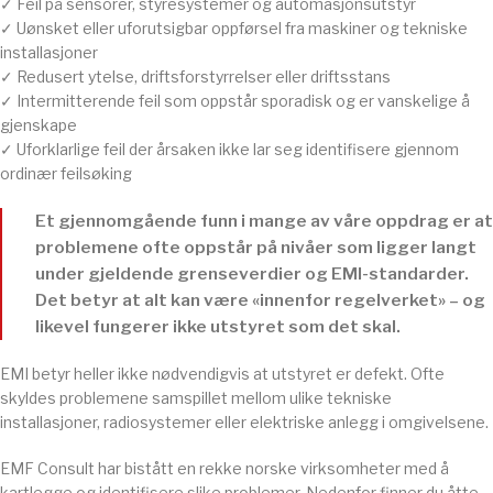
✓ Feil på sensorer, styresystemer og automasjonsutstyr
✓ Uønsket eller uforutsigbar oppførsel fra maskiner og tekniske
installasjoner
✓ Redusert ytelse, driftsforstyrrelser eller driftsstans
✓ Intermitterende feil som oppstår sporadisk og er vanskelige å
gjenskape
✓ Uforklarlige feil der årsaken ikke lar seg identifisere gjennom
ordinær feilsøking
Et gjennomgående funn i mange av våre oppdrag er at
problemene ofte oppstår på nivåer som ligger langt
under gjeldende grenseverdier og EMI-standarder.
Det betyr at alt kan være «innenfor regelverket» – og
likevel fungerer ikke utstyret som det skal.
EMI betyr heller ikke nødvendigvis at utstyret er defekt. Ofte
skyldes problemene samspillet mellom ulike tekniske
installasjoner, radiosystemer eller elektriske anlegg i omgivelsene.
EMF Consult har bistått en rekke norske virksomheter med å
kartlegge og identifisere slike problemer. Nedenfor finner du åtte