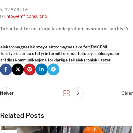
📞 32 87 94 05
✉️
info@emf-consult.no
Ta kontakt for en uforpliktende prat om hvordan vi kan bistå.
elektromagnetisk støy
elektromagnetiske felt
EMC
EMI
forstyrrelser på utstyr
intermitterende feil
støy i målesignaler
trådløs kommunikasjon
uforklarlige feil elektronisk utstyr
Newer
Older
Related Posts