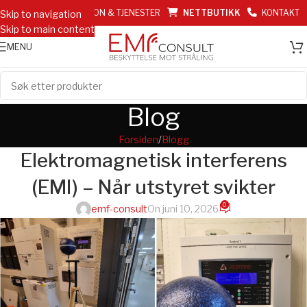
EMF INFORMASJON & TJENESTER
NETTBUTIKK
KONTAKT
Skip to navigation
Skip to main content
MENU
Blog
Forsiden
Blogg
Elektromagnetisk interferens
(EMI) – Når utstyret svikter
0
emf-consult
On juni 10, 2026