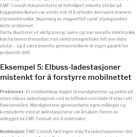
EMF Consult dokumenterte at feltmiljøet enkelte steder på
byggeplass likevel var sterkt nok til å utfordre den nyere kranens
styreelektronikk. Skjerming av magnetfelt rundt styringsenhet
løste problemet.
Dette illustrerer et viktig poeng: nyere og mer sensitiv elektronikk
kan ha lavere immunitet mot elektromagnetiske felt enn eldre
utstyr – og å være innenfor grenseverdiene er ingen garanti for
problemfri drift.
Eksempel 5: Elbuss-ladestasjoner
mistenkt for å forstyrre mobilnettet
Problemet:
Et mobilselskap klaget til myndighetene og pekte på
store elbuss-ladestasjoner ved en lufthavn som kilde til støy i sitt
frekvensbånd. Myndighetene gjennomførte egne målinger og
konkluderte med at ladestasjonene var årsaken. Eieren av
anlegget ba EMF Consult om å undersøke.
Konklusjon:
EMF Consult fant ingen støy fra ladestasjonene i det