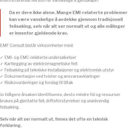
intermitterende feil som er vanskelige å gjenskape?
Da er dere ikke alene. Mange EMI-relaterte problemer
kan være vanskelige å avdekke gjennom tradisjonell
feilsøking, selv når alt ser normalt ut og alle målinger
er innenfor gjeldende krav.
EMF Consult bistår virksomheter med:
✓ EMI- og EMC-relaterte undersøkelser
✓ Kartlegging av elektromagnetiske felt
✓ Feilsøking på tekniske installasjoner og elektronisk utstyr
✓ Dokumentasjon ved tvister og ansvarsavklaringer
✓ Risikovurderinger og forslag til tiltak
Jo tidligere årsaken identifiseres, desto mindre tid og ressurser
brukes på gjentatte feil, driftsforstyrrelser og unødvendig
feilsøking.
Selv når alt ser normalt ut, finnes det ofte en teknisk
forklaring.