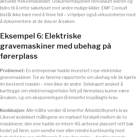
aktuelle frekvensbåndet. Dokumentasjonen renvasket eieren og
bidro til å rette søkelyset mot andre mulige kilder. EMF Consult
bistår ikke bare med å finne feil – vi hjelper også virksomheter med
å dokumentere at de
ikke
er årsaken.
Eksempel 6: Elektriske
gravemaskiner med ubehag på
førerplass
Problemet:
En entreprenør hadde investert i nye elektriske
gravemaskiner. Tre av førerne rapporterte om ubehag når de kjørte
én bestemt maskin – men ikke de andre. Selskapet ønsket å
kartlegge om elektromagnetiske felt på førerplass kunne være
årsaken, og om eksponeringen lå innenfor lovpålagte krav.
Konklusjon:
Alle målte verdier lå innenfor Arbeidstilsynets krav.
Likevel avdekket målingene en markant forskjell mellom de to
maskinene: den ene hadde en intern 4G-antenne plassert rett bak
hodet på fører, som sendte mer eller mindre kontinuerlig med