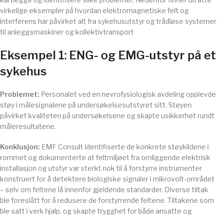
virkelige eksempler på hvordan elektromagnetiske felt og
interferens har påvirket alt fra sykehusutstyr og trådløse systemer
til anleggsmaskiner og kollektivtransport
Eksempel 1: ENG- og EMG-utstyr på et
sykehus
Problemet:
Personalet ved en nevrofysiologisk avdeling opplevde
støy i målesignalene på undersøkelsesutstyret sitt. Støyen
påvirket kvaliteten på undersøkelsene og skapte usikkerhet rundt
måleresultatene.
Konklusjon:
EMF Consult identifiserte de konkrete støykildene i
rommet og dokumenterte at feltmiljøet fra omliggende elektrisk
installasjon og utstyr var sterkt nok til å forstyrre instrumenter
konstruert for å detektere biologiske signaler i mikrovolt-området
– selv om feltene lå innenfor gjeldende standarder. Diverse tiltak
ble foreslått for å redusere de forstyrrende feltene. Tiltakene som
ble satt i verk hjalp, og skapte trygghet for både ansatte og