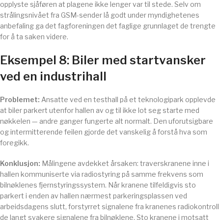
opplyste sjåføren at plagene ikke lenger var til stede. Selv om
strålingsnivået fra GSM-sender lå godt under myndighetenes
anbefaling ga det fagforeningen det faglige grunnlaget de trengte
for å ta saken videre.
Eksempel 8: Biler med startvansker
ved en industrihall
Problemet:
Ansatte ved en testhall på et teknologipark opplevde
at biler parkert utenfor hallen av og til ikke lot seg starte med
nøkkelen — andre ganger fungerte alt normalt. Den uforutsigbare
og intermitterende feilen gjorde det vanskelig å forstå hva som
foregikk.
Konklusjon:
Målingene avdekket årsaken: traverskranene inne i
hallen kommuniserte via radiostyring på samme frekvens som
bilnøklenes fjernstyringssystem. Når kranene tilfeldigvis sto
parkert i enden av hallen nærmest parkeringsplassen ved
arbeidsdagens slutt, forstyrret signalene fra kranenes radiokontroll
de langt svakere signalene fra bilnøklene. Sto kranene i motsatt