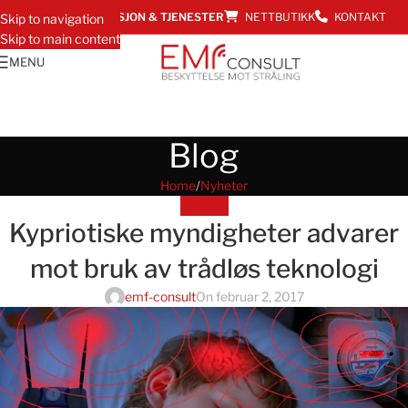
EMF INFORMASJON & TJENESTER
NETTBUTIKK
KONTAKT
Skip to navigation
Skip to main content
MENU
Blog
Home
Nyheter
NYHETER
Kypriotiske myndigheter advarer
mot bruk av trådløs teknologi
emf-consult
On februar 2, 2017