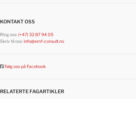
KONTAKT OSS
Ring oss:
(+47) 32 87 94 05​
Skriv til oss:
info@emf-consult.no
Følg oss på Facebook
RELATERTE FAGARTIKLER
EMF-måling i praksis: Fem oppdrag. Fem teorier. Fem ulike utfall.
Elektromagnetisk interferens (EMI) – når problemet ikke er det du tror.
EMF – myter, fakta og hva forskningen sier