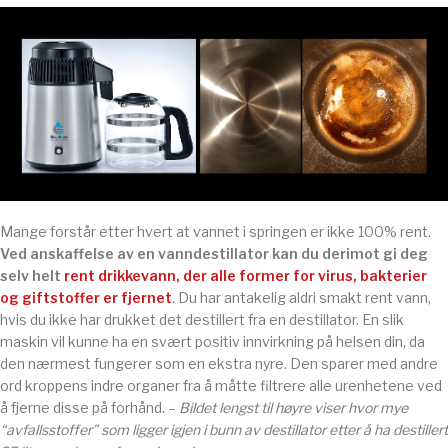
Mange forstår etter hvert at vannet i springen er ikke 100% rent.
Ved anskaffelse av en vanndestillator kan du derimot gi deg
selv helt
rent drikkevann, der alle former for virus, bakterier
og giftstoffer er fjernet
. Du har antakelig aldri smakt rent vann,
hvis du ikke har drukket det destillert fra en destillator. En slik
maskin vil kunne ha en svært positiv innvirkning på helsen din, da
den nærmest fungerer som en ekstra nyre. Den sparer med andre
ord kroppens indre organer fra å måtte filtrere alle urenhetene ved
å fjerne disse på forhånd. –
Bildet lengst til høyre viser hvor mye
“avfallsstoffer” som ligger igjen i bunn av destillator etter å ha destillert