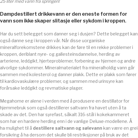
25 liter med vann fra springen!
Dampdestillert drikkevann er den eneste formen for
vann som ikke skaper slitasje eller sykdom i kroppen
.
Har du sett belegget som danner seg i dusjen? Dette belegget kan
også danne seg i kroppen vår. Når disse uorganiske
mineralforekomstene drikkes kan de føre til en rekke problemer i
kroppen, deriblant nyre- og gallesteinsdannelse, herding av
arteriene, leddgikt, hjerteproblemer, forbening av hjernen og andre
alvorlige sykdommer. Mineralmaterialet fra mineralholdig vann går
sammen med kolesterol og danner plakk. Dette er plakk som fører
til kardiovaskulære problemer, og sammen med urinsyre kan
forårsake leddgikt og revmatiske plager.
Megahome er alene i verden med å produsere en destillator for
hjemmebruk som også destillerer saltvann fra havet uten å ta
skade av det. Den har syrefast, såkalt 316-stål i kokekammeret
som har en hardere herding enn i de vanlige Deluxe-modellene. Å
ha mulighet til å
destillere saltvann og sølevann
kan være en grei
forsikring å ha dersom det skulle bli restriksjoner på bruk av det