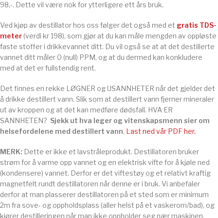
98,-. Dette vil være nok for ytterligere ett års bruk.
Ved kjøp av destillator hos oss følger det også med et
gratis TDS-
meter
(verdi kr 198), som gjør at du kan måle mengden av oppløste
faste stoffer i drikkevannet ditt. Du vil også se at at det destillerte
vannet ditt måler 0 (null) PPM, og at du dermed kan konkludere
med at det er fullstendig rent.
Det finnes en rekke LØGNER og USANNHETER når det gjelder det
å drikke destillert vann. Slik som at destillert vann fjerner mineraler
ut av kroppen og at det kan medføre dødsfall. HVA ER
SANNHETEN?
Sjekk ut hva leger og vitenskapsmenn sier om
helsefordelene med destillert vann
.
Last ned vår PDF her.
MERK:
Dette er ikke et lavstråleprodukt. Destillatoren bruker
strøm for å varme opp vannet og en elektrisk vifte for å kjøle ned
(kondensere) vannet. Derfor er det viftestøy og et relativt kraftig
magnetfelt rundt destillatoren når denne er i bruk. Vi anbefaler
derfor at man plasserer destillatoren på et sted som er minimum
2m fra sove- og oppholdsplass (aller helst på et vaskerom/bad), og
kjører destilleringen når man ikke oppholder seg nær maskinen.