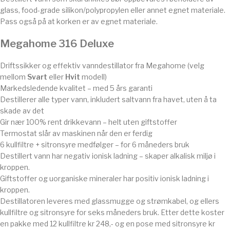
glass, food-grade silikon/polypropylen eller annet egnet materiale.
Pass også på at korken er av egnet materiale.
Megahome 316 Deluxe
Driftssikker og effektiv vanndestillator fra Megahome (velg
mellom
Svart
eller
Hvit
modell)
Markedsledende kvalitet – med 5 års garanti
Destillerer alle typer vann, inkludert saltvann fra havet, uten å ta
skade av det
Gir nær 100% rent drikkevann – helt uten giftstoffer
Termostat slår av maskinen når den er ferdig
6 kullfiltre + sitronsyre medfølger – for 6 måneders bruk
Destillert vann har negativ ionisk ladning – skaper alkalisk miljø i
kroppen.
Giftstoffer og uorganiske mineraler har positiv ionisk ladning i
kroppen.
Destillatoren leveres med glassmugge og strømkabel, og ellers
kullfiltre og sitronsyre for seks måneders bruk. Etter dette koster
en pakke med 12 kullfiltre kr 248,- og en pose med sitronsyre kr