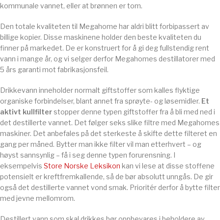
kommunale vannet, eller at brønnen er tom.
Den totale kvaliteten til Megahome har aldri blitt forbipassert av
billige kopier. Disse maskinene holder den beste kvaliteten du
finner på markedet. De er konstruert for å gi deg fullstendig rent
vann i mange år, og vi selger derfor Megahomes destillatorer med
5 års garanti mot fabrikasjonsfeil.
Drikkevann inneholder normalt giftstoffer som kalles flyktige
organiske forbindelser, blant annet fra sprøyte- og løsemidler.
Et
aktivt kullfilter
stopper denne typen giftstoffer fra å bli med ned i
det destillerte vannet. Det følger seks slike filtre med Megahomes
maskiner. Det anbefales på det sterkeste å skifte dette filteret en
gang per måned. Bytter man ikke filter vil man etterhvert – og
høyst sannsynlig – få i seg denne typen forurensning. I
eksempelvis
Store Norske Leksikon
kan vi lese at disse stoffene
potensielt er kreftfremkallende, så de bør absolutt unngås. De gir
også det destillerte vannet vond smak. Prioritér derfor å bytte filter
med jevne mellomrom.
Destillert vann som skal drikkes bør oppbevares i beholdere av