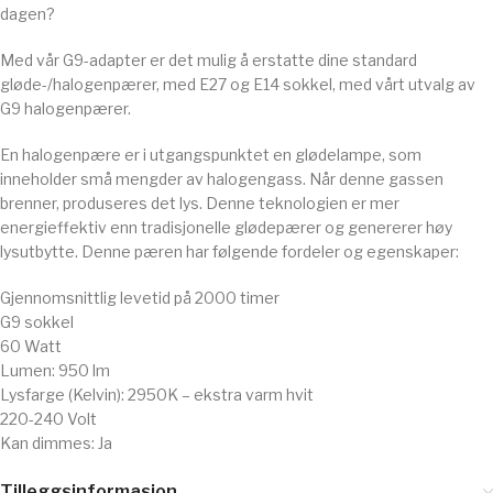
dagen?
Med vår G9-adapter er det mulig å erstatte dine standard
gløde-/halogenpærer, med E27 og E14 sokkel, med vårt utvalg av
G9 halogenpærer.
En halogenpære er i utgangspunktet en glødelampe, som
inneholder små mengder av halogengass. Når denne gassen
brenner, produseres det lys. Denne teknologien er mer
energieffektiv enn tradisjonelle glødepærer og genererer høy
lysutbytte. Denne pæren har følgende fordeler og egenskaper:
Gjennomsnittlig levetid på 2000 timer
G9 sokkel
60 Watt
Lumen: 950 lm
Lysfarge (Kelvin): 2950K – ekstra varm hvit
220-240 Volt
Kan dimmes: Ja
Tilleggsinformasjon