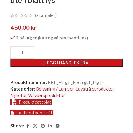
uten blått lys
(
2
omtaler)
450,00
kr
2 på lager (kan også restbestilles)
LEGG I HANDLEKURV
Produktnummer:
BBL_Plugin_Rednight_Light
Kategorier:
Belysning / Lamper
,
Lavstråleprodukter
,
Nyheter
,
Velværeprodukter
Produktdatablad
Last ned som PDF
Share: