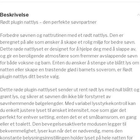
Beskrivelse
Rødt plugin nattlys – den perfekte søvnpartner
Forbedre søvnen og nattrutinen med et rødt nattlys. Den er
beregnet på alle som ønsker å skape et rolig miljø for bedre søvn.
Dette røde nattlyset er designet for å hjelpe deg med å slappe av,
og gir en beroligende atmosfære som fremmer avslappende søvn
for både voksne og barn. Enten du ønsker å stenge ute blått lys om
natten eller skape en trøstende glød i barnets soverom, er Rødt
plugin nattlys ditt beste valg.
Dette røde plugin-nattlyset sender ut rent rødt lys med null blått og
grønt lys, og sikrer at søvnen din ikke blir forstyrret av
søvnhemmende bølgelengder. Med variabel lysstyrkekontroll kan
du enkelt justere lyset til ønsket intensitet, noe som gjør det
perfekt for enhver setting, enten det er et småbarnsrom, en gang
eller et toalett. Den bevegelsesaktiverte modusen legger til
bekvemmelighet, lyser kun når det er nødvendig, mens den
konstante belysningsinnstillingen holder lyset på hele natten for