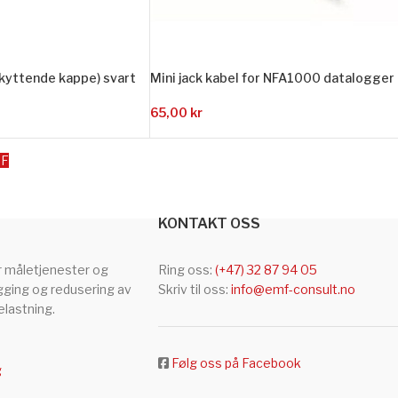
skyttende kappe) svart
Mini jack kabel for NFA1000 datalogger
65,00
kr
DF
KONTAKT OSS
r måletjenester og
Ring oss:
(+47) 32 87 94 05
gging og redusering av
Skriv til oss:
info@emf-consult.no
lastning.
Følg oss på Facebook
g