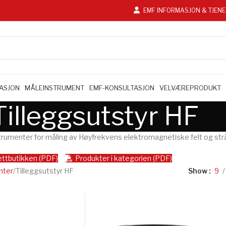
EMF INFORMASJON & TJEN
LASJON
MÅLEINSTRUMENT
EMF-KONSULTASJON
VELVÆREPRODUKT
Tilleggsutstyr HF
strumenter for måling av Høyfrekvens elektromagnetiske felt og str
nettbutikken (PDF)
Produkter i kategorien (PDF)
nter
Tilleggsutstyr HF
Show
9