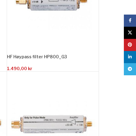
Face
X
Pinte
HF Høypass filter HP800_G3
linke
1.490,00
kr
Tele