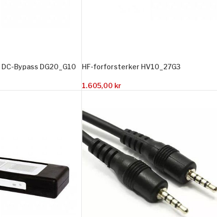
 DC-Bypass DG20_G10
HF-forforsterker HV10_27G3
1.605,00
kr