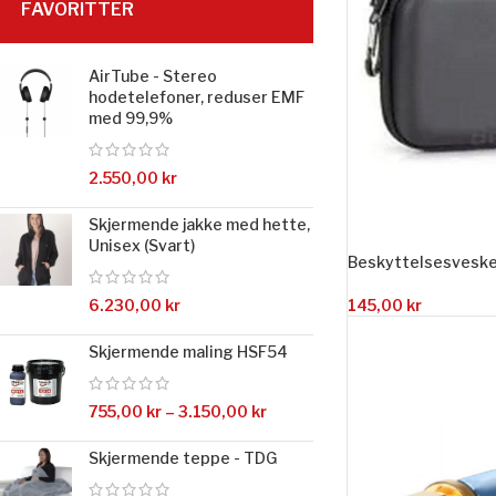
FAVORITTER
AirTube - Stereo
hodetelefoner, reduser EMF
med 99,9%
2.550,00
kr
Skjermende jakke med hette,
Unisex (Svart)
Beskyttelsesveske
145,00
kr
6.230,00
kr
Skjermende maling HSF54
755,00
kr
–
3.150,00
kr
Skjermende teppe - TDG