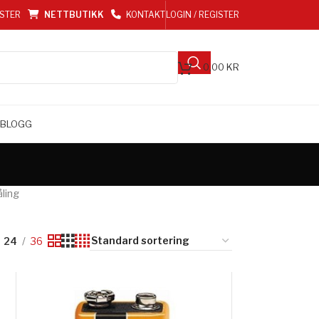
ESTER
NETTBUTIKK
KONTAKT
LOGIN / REGISTER
0,00
KR
BLOGG
åling
24
36