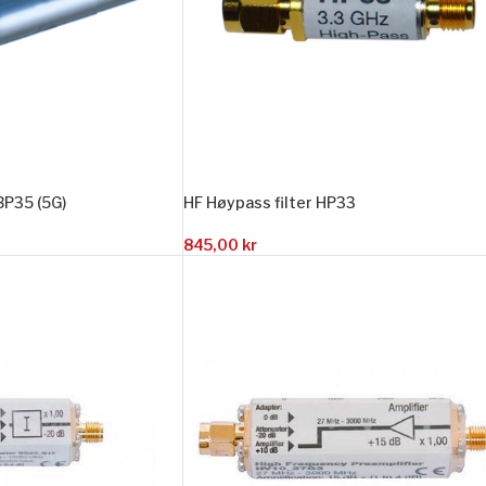
HF Høypass filter HP33
BP35 (5G)
845,00
kr