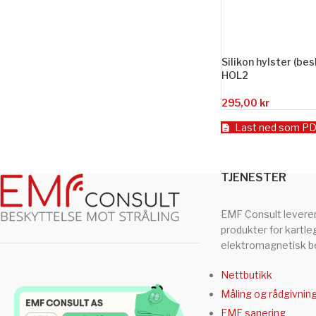
Silikon hylster (be
HOL2
295,00
kr
Last ned som P
TJENESTER
EMF Consult levere
produkter for kartle
elektromagnetisk be
Nettbutikk
Måling og rådgivnin
EMF sanering