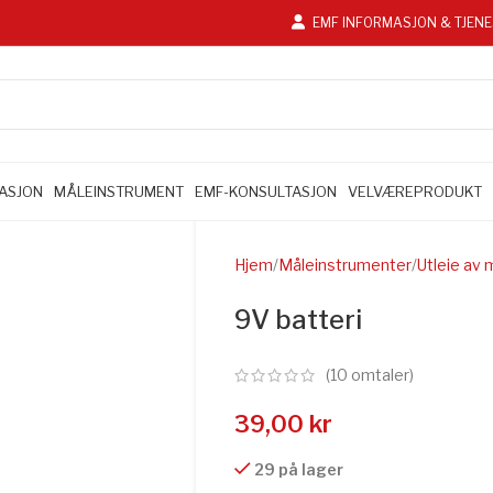
EMF INFORMASJON & TJEN
LASJON
MÅLEINSTRUMENT
EMF-KONSULTASJON
VELVÆREPRODUKT
Hjem
Måleinstrumenter
Utleie av
9V batteri
(
10
omtaler)
39,00
kr
29 på lager