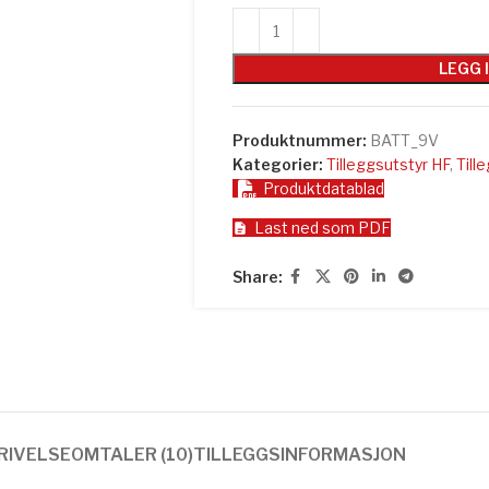
LEGG 
Produktnummer:
BATT_9V
Kategorier:
Tilleggsutstyr HF
,
Till
Produktdatablad
Last ned som PDF
Share:
RIVELSE
OMTALER (10)
TILLEGGSINFORMASJON