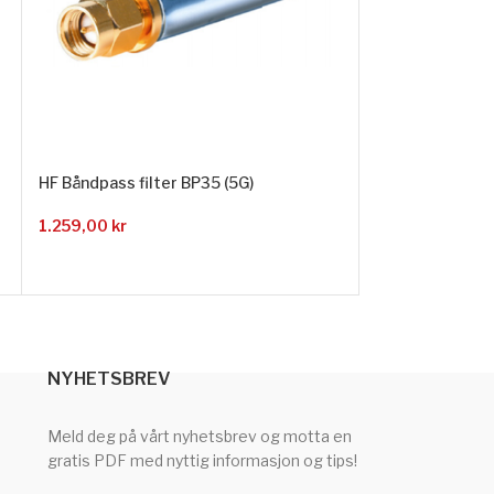
HF Båndpass filter BP35 (5G)
HF Høypass fil
1.259,00
kr
1.490,00
kr
NYHETSBREV
Meld deg på vårt nyhetsbrev og motta en
gratis PDF med nyttig informasjon og tips!