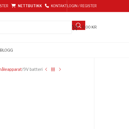
ESTER
NETTBUTIKK
KONTAKT
LOGIN / REGISTER
0,00
KR
BLOGG
 måleapparat
9V batteri