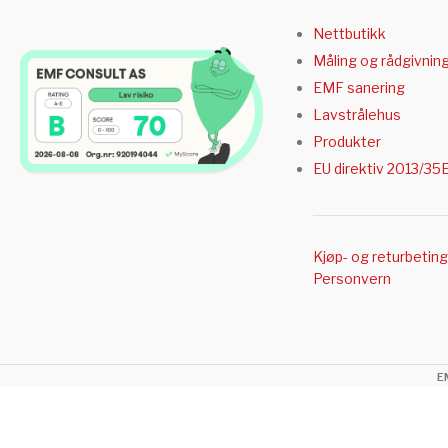
Nettbutikk
Måling og rådgivnin
EMF sanering
Lavstrålehus
Produkter
EU direktiv 2013/35
Kjøp- og returbetin
Personvern
E