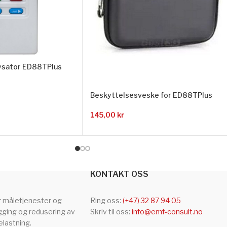
lysator ED88TPlus
Beskyttelsesveske for ED88TPlus
145,00
kr
KONTAKT OSS
r måletjenester og
Ring oss:
(+47) 32 87 94 05
gging og redusering av
Skriv til oss:
info@emf-consult.no
lastning.