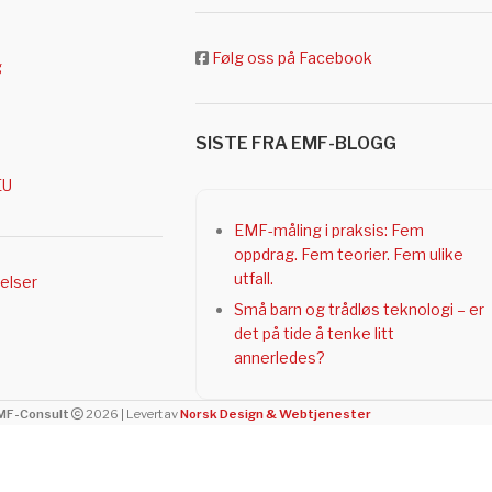
Følg oss på Facebook
g
SISTE FRA EMF-BLOGG
EU
EMF-måling i praksis: Fem
oppdrag. Fem teorier. Fem ulike
utfall.
gelser
Små barn og trådløs teknologi – er
det på tide å tenke litt
annerledes?
MF-Consult
2026 | Levert av
Norsk Design & Webtjenester