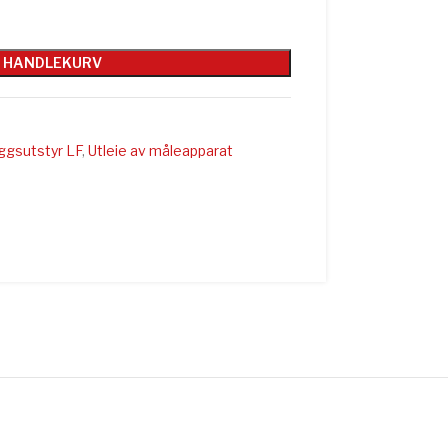
I HANDLEKURV
eggsutstyr LF
,
Utleie av måleapparat