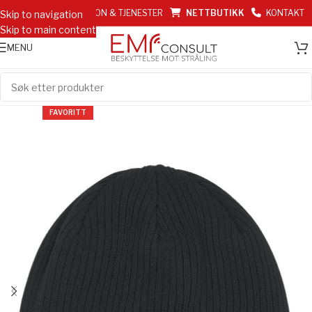
EMF INFORMASJON & TJENESTER
NETTBUTIKK
KONTAKT
Skip to navigation
Skip to main content
MENU
FAVORITT