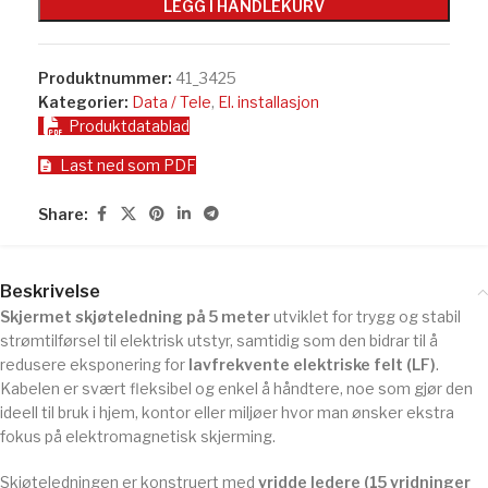
LEGG I HANDLEKURV
Produktnummer:
41_3425
Kategorier:
Data / Tele
,
El. installasjon
Produktdatablad
Last ned som PDF
Share:
Beskrivelse
Skjermet skjøteledning på 5 meter
utviklet for trygg og stabil
strømtilførsel til elektrisk utstyr, samtidig som den bidrar til å
redusere eksponering for
lavfrekvente elektriske felt (LF)
.
Kabelen er svært fleksibel og enkel å håndtere, noe som gjør den
ideell til bruk i hjem, kontor eller miljøer hvor man ønsker ekstra
fokus på elektromagnetisk skjerming.
Skjøteledningen er konstruert med
vridde ledere (15 vridninger