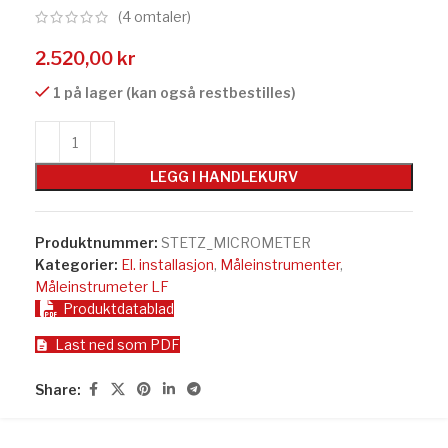
(
4
omtaler)
2.520,00
kr
1 på lager (kan også restbestilles)
LEGG I HANDLEKURV
Produktnummer:
STETZ_MICROMETER
Kategorier:
El. installasjon
,
Måleinstrumenter
,
Måleinstrumeter LF
Produktdatablad
Last ned som PDF
Share: