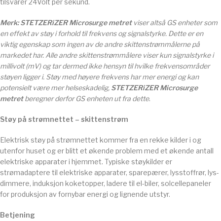
tilsvarer 24Volt per sekund.
Merk:
STETZERiZER Microsurge metret
viser altså GS enheter som
en effekt av støy i forhold til frekvens og signalstyrke. Dette er en
viktig egenskap som ingen av de andre skittenstrømmålerne på
markedet har. Alle andre skittenstrømmålere viser kun signalstyrke i
millivolt (mV) og tar dermed ikke hensyn til hvilke frekvensområder
støyen ligger i. Støy med høyere frekvens har mer energi og kan
potensielt være mer helseskadelig,
STETZERiZER Microsurge
metret
beregner derfor GS enheten ut fra dette
.
Støy på strømnettet – skittenstrøm
Elektrisk støy på strømnettet kommer fra en rekke kilder i og
utenfor huset og er blitt et økende problem med et økende antall
elektriske apparater i hjemmet. Typiske støykilder er
strømadaptere til elektriske apparater, sparepærer, lysstoffrør, lys-
dimmere, induksjon koketopper, ladere til el-biler, solcellepaneler
for produksjon av fornybar energi og lignende utstyr.
Betjening