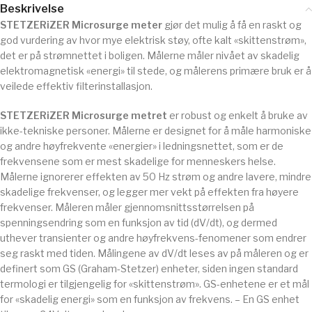
Beskrivelse
STETZERiZER Microsurge meter
gjør det mulig å få en raskt og
god vurdering av hvor mye elektrisk støy, ofte kalt «skittenstrøm»,
det er på strømnettet i boligen. Målerne måler nivået av skadelig
elektromagnetisk «energi» til stede, og målerens primære bruk er å
veilede effektiv filterinstallasjon.
STETZERiZER Microsurge metret
er robust og enkelt å bruke av
ikke-tekniske personer. Målerne er designet for å måle harmoniske
og andre høyfrekvente «energier» i ledningsnettet, som er de
frekvensene som er mest skadelige for menneskers helse.
Målerne ignorerer effekten av 50 Hz strøm og andre lavere, mindre
skadelige frekvenser, og legger mer vekt på effekten fra høyere
frekvenser. Måleren måler gjennomsnittsstørrelsen på
spenningsendring som en funksjon av tid (dV/dt), og dermed
uthever transienter og andre høyfrekvens-fenomener som endrer
seg raskt med tiden. Målingene av dV/dt leses av på måleren og er
definert som GS (Graham-Stetzer) enheter, siden ingen standard
termologi er tilgjengelig for «skittenstrøm». GS-enhetene er et mål
for «skadelig energi» som en funksjon av frekvens. – En GS enhet