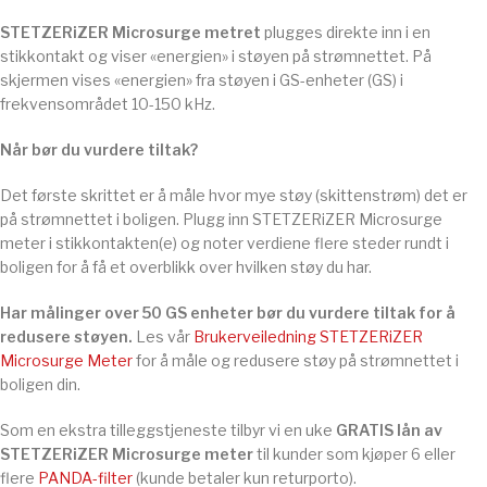
STETZERiZER Microsurge metret
plugges direkte inn i en
stikkontakt og viser «energien» i støyen på strømnettet. På
skjermen vises «energien» fra støyen i GS-enheter (GS) i
frekvensområdet 10-150 kHz.
Når bør du vurdere tiltak?
Det første skrittet er å måle hvor mye støy (skittenstrøm) det er
på strømnettet i boligen. Plugg inn STETZERiZER Microsurge
meter i stikkontakten(e) og noter verdiene flere steder rundt i
boligen for å få et overblikk over hvilken støy du har.
Har målinger over 50 GS enheter bør du vurdere tiltak for å
redusere støyen.
Les vår
Brukerveiledning STETZERiZER
Microsurge Meter
for å måle og redusere støy på strømnettet i
boligen din.
Som en ekstra tilleggstjeneste tilbyr vi en uke
GRATIS lån av
STETZERiZER Microsurge meter
til kunder som kjøper 6 eller
flere
PANDA-filter
(kunde betaler kun returporto).