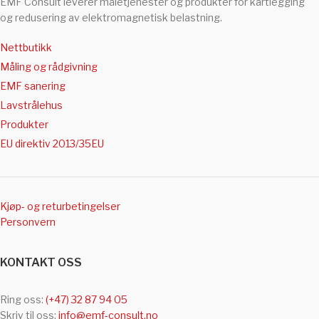
EMF Consult leverer måletjenester og produkter for kartlegging
og redusering av elektromagnetisk belastning.
Nettbutikk
Måling og rådgivning
EMF sanering
Lavstrålehus
Produkter
EU direktiv 2013/35EU
Kjøp- og returbetingelser
Personvern
KONTAKT OSS
Ring oss:
(+47) 32 87 94 05
Skriv til oss:
info@emf-consult.no